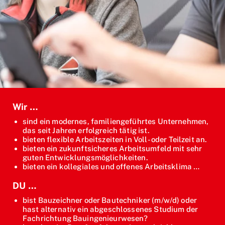
Wir …
sind ein modernes, familiengeführtes Unternehmen,
das seit Jahren erfolgreich tätig ist.
bieten flexible Arbeitszeiten in Voll- oder Teilzeit an.
bieten ein zukunftsicheres Arbeitsumfeld mit sehr
guten Entwicklungsmöglichkeiten.
bieten ein kollegiales und offenes Arbeitsklima …
DU …
bist Bauzeichner oder Bautechniker (m/w/d) oder
hast alternativ ein abgeschlossenes Studium der
Fachrichtung Bauingenieurwesen?