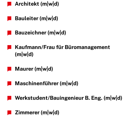
Architekt
(m|w|d)
Bauleiter
(m|w|d)
Bauzeichner
(m|w|d)
Kaufmann/Frau für Büromanagement
(m|w|d)
Maurer
(m|w|d)
Maschinenführer
(m|w|d)
Werkstudent/Bauingenieur B. Eng.
(m|w|d)
Zimmerer
(m|w|d)