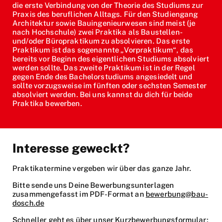
die erste Verbindung von der Theorie des Studiums zur
Praxis des beruflichen Alltags. Für den Studiengang
Architektur sowie Bauingenieurwesen sind meist (je
nach Hochschule) zwei Praktika als Baustellen-
und/oder Büropraktikum zu absolvieren. Das erste
Praktikum ist das sogenannte „Vorpraktikum“, das
bereits vor Beginn des eigentlichen Studiums absolviert
werden sollte. Das zweite Praktikum ist in der Regel
gegen Ende des Bachelorstudiums angesiedelt und
sollte vorzugsweise im fünften oder sechsten Semester
absolviert werden. Bei uns kannst du dich für beide
Praktika bewerben.
Interesse geweckt?
Praktikatermine vergeben wir über das ganze Jahr.
Bitte sende uns Deine Bewerbungsunterlagen
zusammengefasst im PDF-Format an
bewerbung@bau-
dosch.de
Schneller geht es über unser Kurzbewerbungsformular: