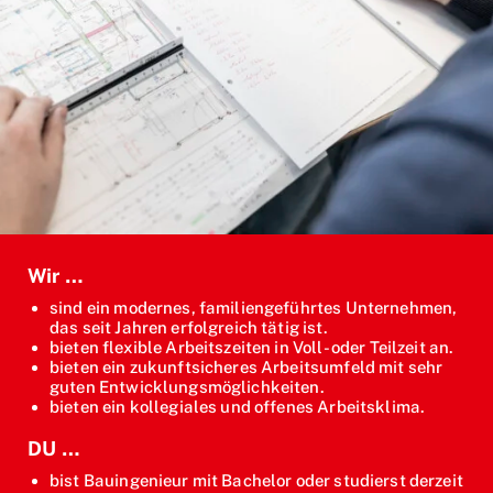
Wir …
sind ein modernes, familiengeführtes Unternehmen,
das seit Jahren erfolgreich tätig ist.
bieten flexible Arbeitszeiten in Voll- oder Teilzeit an.
bieten ein zukunftsicheres Arbeitsumfeld mit sehr
guten Entwicklungsmöglichkeiten.
bieten ein kollegiales und offenes Arbeitsklima.
DU …
bist Bauingenieur mit Bachelor oder studierst derzeit