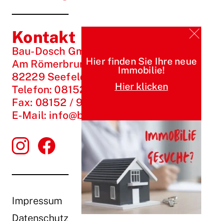
Kontakt
Bau-Dosch GmbH
Hier finden Sie Ihre neue
Am Römerbrunnen 1
Immobilie!
82229 Seefeld / Hechendorf
Hier klicken
Telefon:
08152 / 99 33 1-0
Fax:
08152 / 99 33 1-10
E-Mail:
info@bau-dosch.de
Impressum
Datenschutz