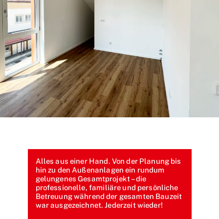
Alles aus einer Hand. Von der Planung bis
hin zu den Außenanlagen ein rundum
gelungenes Gesamtprojekt – die
professionelle, familiäre und persönliche
Betreuung während der gesamten Bauzeit
war ausgezeichnet. Jederzeit wieder!