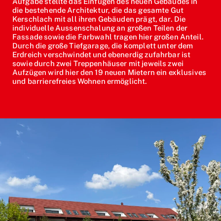
Aufgabe stellte das Einfügen des neuen Gebäudes in
die bestehende Architektur, die das gesamte Gut
Kerschlach mit all ihren Gebäuden prägt, dar. Die
individuelle Aussenschalung an großen Teilen der
Fassade sowie die Farbwahl tragen hier großen Anteil.
Durch die große Tiefgarage, die komplett unter dem
Erdreich verschwindet und ebenerdig zufahrbar ist
sowie durch zwei Treppenhäuser mit jeweils zwei
Aufzügen wird hier den 19 neuen Mietern ein exklusives
und barrierefreies Wohnen ermöglicht.